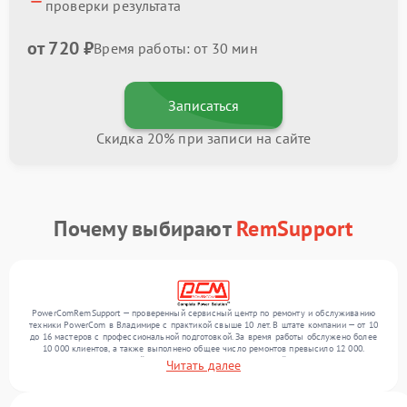
проверки результата
от 720 ₽
Время работы: от 30 мин
Записаться
Скидка 20% при записи на сайте
Почему выбирают
RemSupport
PowerComRemSupport — проверенный сервисный центр по ремонту и обслуживанию
техники PowerCom в Владимире с практикой свыше 10 лет. В штате компании — от 10
до 16 мастеров с профессиональной подготовкой. За время работы обслужено более
10 000 клиентов, а также выполнено общее число ремонтов превысило 12 000.
Ежемесячно в сервисный центр поступает более 300 устройств, включая , , . Мы
Читать далее
работаем с широким спектром неисправностей и поддерживаем высокий стандарт
качества благодаря отлаженным процессам ремонта.