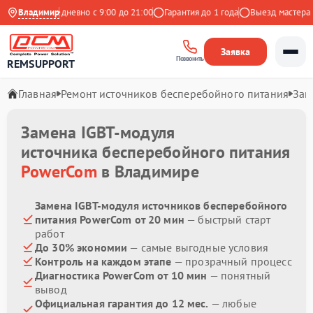
ндекс
Владимир
Ежедневно с 9:00 до 21:00
Гарантия до 1 года
Выезд мастера бе
Заявка
Позвонить
REMSUPPORT
Главная
Ремонт источников бесперебойного питания
Зам
Замена IGBT-модуля
источника бесперебойного питания
PowerCom
в Владимире
Замена IGBT-модуля источников бесперебойного
питания PowerCom от 20 мин
— быстрый старт
работ
До 30% экономии
— самые выгодные условия
Контроль на каждом этапе
— прозрачный процесс
Диагностика PowerCom от 10 мин
— понятный
вывод
Официальная гарантия до 12 мес.
— любые