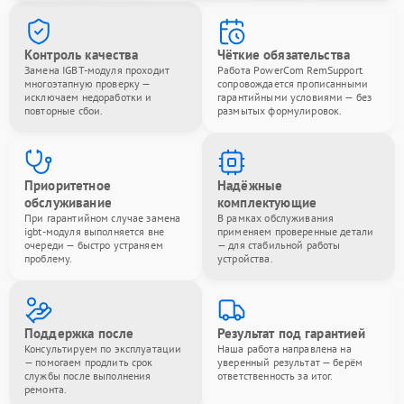
Контроль качества
Чёткие обязательства
Замена IGBT-модуля проходит
Работа PowerCom RemSupport
многоэтапную проверку —
сопровождается прописанными
исключаем недоработки и
гарантийными условиями — без
повторные сбои.
размытых формулировок.
Приоритетное
Надёжные
обслуживание
комплектующие
При гарантийном случае замена
В рамках обслуживания
igbt-модуля выполняется вне
применяем проверенные детали
очереди — быстро устраняем
— для стабильной работы
проблему.
устройства.
Поддержка после
Результат под гарантией
Консультируем по эксплуатации
Наша работа направлена на
— помогаем продлить срок
уверенный результат — берём
службы после выполнения
ответственность за итог.
ремонта.