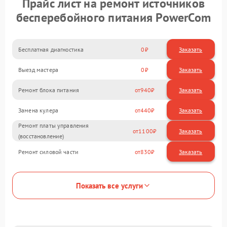
Прайс лист на ремонт источников
бесперебойного питания PowerCom
Бесплатная диагностика
0
Заказать
Выезд мастера
0
Заказать
Ремонт блока питания
940
Замена кулера
440
Ремонт платы управления
1100
(восстановление)
Ремонт силовой части
830
Показать все услуги