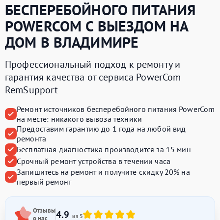
БЕСПЕРЕБОЙНОГО ПИТАНИЯ
POWERCOM
С ВЫЕЗДОМ НА
ДОМ В ВЛАДИМИРЕ
Профессиональный подход к ремонту и
гарантия качества от сервиса PowerCom
RemSupport
Ремонт источников бесперебойного питания PowerCom
на месте:
никакого вывоза техники
Предоставим
гарантию до 1 года
на любой вид
ремонта
Бесплатная диагностика производится
за 15 мин
Срочный ремонт устройства
в течении часа
Запишитесь на ремонт и получите
скидку 20%
на
первый ремонт
Отзывы
4.9
из 5
о нас