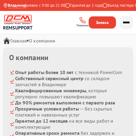
ндекс
Владимир
Ежедневно с 9:00 до 21:00
Гарантия до 1 года
Выезд мастера бе
Заявка
Позвонить
REMSUPPORT
Главная
О компании
О компании
Опыт работы более 10 лет
с техникой PowerCom
Собственный сервисный центр
со складом
запчастей в Владимире
Квалифицированные инженеры
, которые
регулярно повышают квалификацию
До 90% ремонтов выполняем с первого раза
Прозрачные условия работы
— без скрытых
платежей и навязанных услуг
Гарантия до 12 месяцев
на все виды работ и
комплектующие
Оперативные сроки ремонта
без задержек и