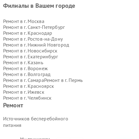
Филиалы в Вашем городе
Ремонт в г.
Москва
Ремонт в г.
Санкт-Петербург
Ремонт в г.
Краснодар
Ремонт в г.
Ростов-на-Дону
Ремонт в г.
Нижний Новгород
Ремонт в г.
Новосибирск
Ремонт в г.
Екатеринбург
Ремонт в г.
Казань
Ремонт в г.
Воронеж
Ремонт в г.
Волгоград
Ремонт в г.
Самара
Ремонт в г.
Пермь
Ремонт в г.
Красноярск
Ремонт в г.
Ижевск
Ремонт в г.
Челябинск
Ремонт в г.
Тюмень
Ремонт в г.
Уфа
Ремонт
Ремонт в г.
Омск
Ремонт в г.
Иркутск
Ремонт в г.
Ярославль
Источников бесперебойного
Ремонт в г.
Саратов
питания
Ремонт в г.
Барнаул
Ремонт в г.
Тольятти
Мы принимаем