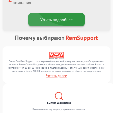
ожидания
Узнать подробнее
Почему выбирают
RemSupport
PowerComRemSupport — проверенный сервисный центр по ремонту и обслуживанию
техники PowerCom в Владимире с более чем десятилетним опытом работы. В штате
компании — от 10 до 16 инженеров с подтвержденным опытом. За время работы к нам
обратились более 10 000 клиентов, а также выполнено общее число ремонтов
превысило 12 000. Ежемесячно в сервисный центр поступает от 300 устройств,
Читать далее
включая , , . Мы работаем с широким спектром неисправностей и поддерживаем
высокий стандарт качества благодаря использованию современного оборудования.
Быстрая диагностика
Выясним причину перед устранением дефекта.